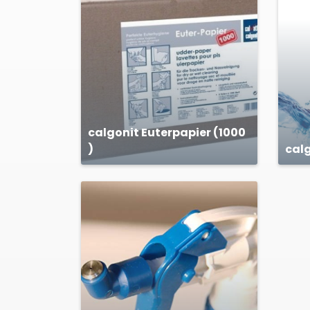
calgonit Euterpapier (1000
)
calg