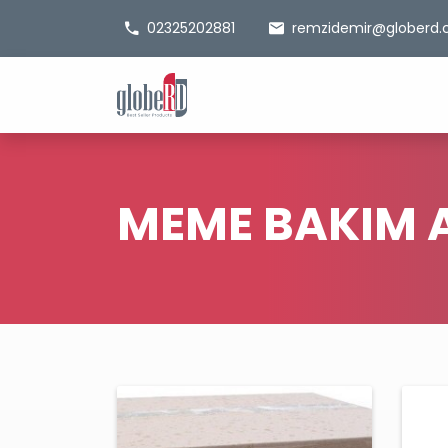
02325202881
remzidemir@globerd
MEME BAKIM 