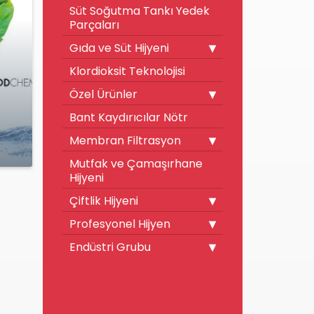
Süt Soğutma Tankı Yedek
Parçaları
Gıda ve Süt Hijyeni
Klordioksit Teknolojisi
Özel Ürünler
Bant Kaydırıcılar Nötr
Membran Filtrasyon
Mutfak ve Çamaşırhane
Hijyeni
Çiftlik Hijyeni
Profesyonel Hijyen
Endüstri Grubu